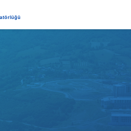
natörlüğü