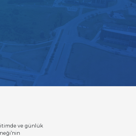
ğitimde ve günlük
rneği’nin